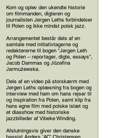
Kom og oplev den ukendte historie
om filmmanden, digteren og
journalisten Jørgen Leths forbindelser
til Polen og ikke mindst polsk jazz.
Arrangementet består dels af en
samtale med initiativtagerne og
redaktørerne til bogen "Jørgen Leth
og Polen – reportager, digte, essays",
Jacob Dammas og Józefina
Jarmużewska.
Dels af en video på storskærm med
Jørgen Leths oplæsning fra bogen og
interview med ham om hans rejser til
og inspiration fra Polen, samt klip fra
hans egne film med polske islæt og
et diasshow med historiske
jazzbilleder af Vibeke Winding.
Afslutningsvis giver den danske
bassist Anders ’AC’ Christensen