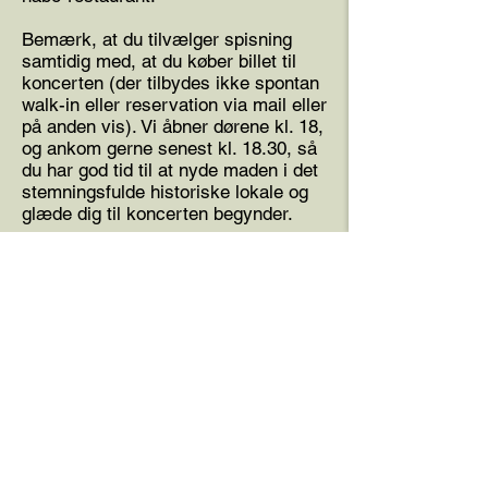
Bemærk, at du tilvælger spisning
samtidig med, at du køber billet til
koncerten (der tilbydes ikke spontan
walk-in eller reservation via mail eller
på anden vis). Vi åbner dørene kl. 18,
og ankom gerne senest kl. 18.30, så
du har god tid til at nyde maden i det
stemningsfulde historiske lokale og
glæde dig til koncerten begynder.
Læs mere om Jazz & Mad
her
.
Få nyhedsbrevet 
og book før andre
E-mailadresse
*