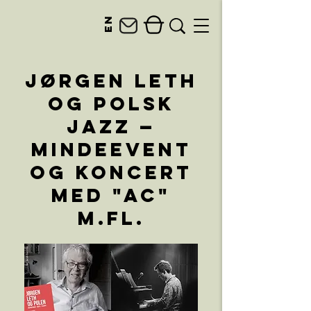
en
Jørgen Leth
og polsk
jazz —
mindeevent
og koncert
med "AC"
m.fl.