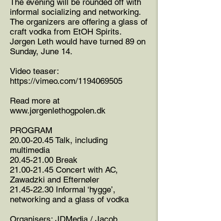
The evening will be rounded off with
informal socializing and networking.
The organizers are offering a glass of
craft vodka from EtOH Spirits.
Jørgen Leth would have turned 89 on
Sunday, June 14.
Video teaser:
https://vimeo.com/1194069505
Read more at
www.j
ørgenlethogpolen.dk
PROGRAM
20.00-20.45
Talk, including
multimedia
20.45-21.00
Break
21.00-21.45
Concert with AC,
Zawadzki and Efternøler
21.45-22.30
Informal ‘hygge’,
networking and a glass of vodka
Organisers: JDMedia / Jacob