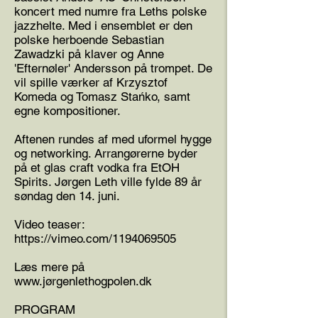
koncert med numre fra Leths polske
jazzhelte. Med i ensemblet er den
polske herboende Sebastian
Zawadzki på klaver og Anne
'Efternøler' Andersson på trompet. De
vil spille værker af Krzysztof
Komeda og Tomasz Stańko, samt
egne kompositioner.
Aftenen rundes af med uformel hygge
og networking. Arrangørerne byder
på et glas craft vodka fra EtOH
Spirits. Jørgen Leth ville fylde 89 år
søndag den 14. juni.
Video teaser:
https://vimeo.com/1194069505
Læs mere på
www.j
ørgenlethogpolen.dk
PROGRAM