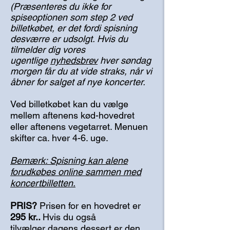
(Præsenteres du ikke for
spiseoptionen som step 2 ved
billetkøbet, er det fordi spisning
desværre er udsolgt. Hvis du
tilmelder dig vores
ugentlige
nyhedsbrev
hver søndag
morgen får du at vide straks, når vi
åbner for salget af nye koncerter.
Ved billetkøbet kan du vælge
mellem aftenens kød-hovedret
eller aftenens vegetarret. Menuen
skifter ca. hver 4-6. uge.
Bemærk: Spisning kan alene
forudkøbes online sammen med
koncertbilletten.
PRIS?
​
Prisen for en hovedret er
295 kr..
Hvis du også
tilvælger
dagens dessert er den