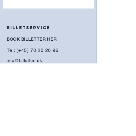
BILLETSERVICE
BOOK BILLETTER HER
Tel: (+45) 70 20 20 96
info@billetten.dk
Telefontid:
Mandag, onsdag, torsdag
kl. 10-16.
Tirsdag og fredag
kl. 10-15.
Køb gavekort
INFO