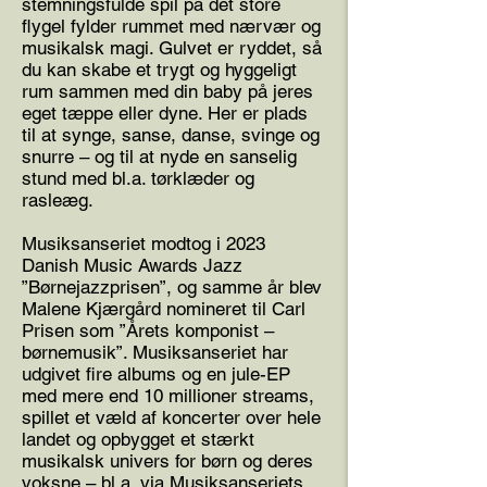
stemningsfulde spil på det store
flygel fylder rummet med nærvær og
musikalsk magi. Gulvet er ryddet, så
du kan skabe et trygt og hyggeligt
rum sammen med din baby på jeres
eget tæppe eller dyne. Her er plads
til at synge, sanse, danse, svinge og
snurre – og til at nyde en sanselig
stund med bl.a. tørklæder og
rasleæg.
Musiksanseriet modtog i 2023
Danish Music Awards Jazz
”Børnejazzprisen”, og samme år blev
Malene Kjærgård nomineret til Carl
Prisen som ”Årets komponist –
børnemusik”. Musiksanseriet har
udgivet fire albums og en jule-EP
med mere end 10 millioner streams,
spillet et væld af koncerter over hele
landet og opbygget et stærkt
musikalsk univers for børn og deres
voksne – bl.a. via Musiksanseriets