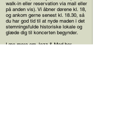
walk-in eller reservation via mail eller
på anden vis). Vi åbner dørene kl. 18,
og ankom gerne senest kl. 18.30, så
du har god tid til at nyde maden i det
stemningsfulde historiske lokale og
glæde dig til koncerten begynder.
Læs mere om Jazz & Mad
her
.
Få nyhedsbrevet 
og book før andre
E-mailadresse
*
Tilmeld
Accepterer 