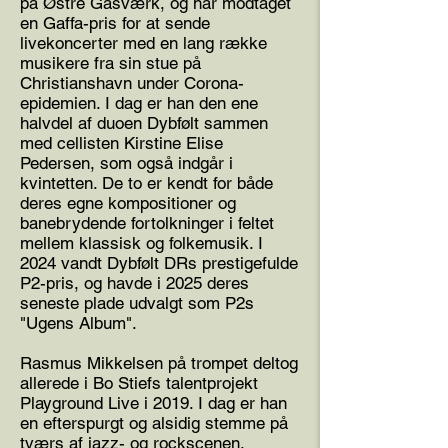
på Østre Gasværk, og har modtaget
en Gaffa-pris for at sende
livekoncerter med en lang række
musikere fra sin stue på
Christianshavn under Corona-
epidemien. I dag er han den ene
halvdel af duoen Dybfølt sammen
med cellisten Kirstine Elise
Pedersen, som også indgår i
kvintetten. De to er kendt for både
deres egne kompositioner og
banebrydende fortolkninger i feltet
mellem klassisk og folkemusik. I
2024 vandt Dybfølt DRs prestigefulde
P2-pris, og havde i 2025 deres
seneste plade udvalgt som P2s
"Ugens Album".
Rasmus Mikkelsen på trompet deltog
allerede i Bo Stiefs talentprojekt
Playground Live i 2019. I dag er han
en efterspurgt og alsidig stemme på
tværs af jazz- og rockscenen.