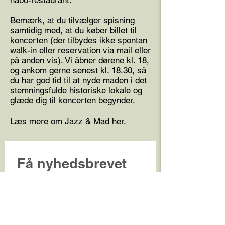
nabo-restaurant.
Bemærk, at du tilvælger spisning
samtidig med, at du køber billet til
koncerten (der tilbydes ikke spontan
walk-in eller reservation via mail eller
på anden vis). Vi åbner dørene kl. 18,
og ankom gerne senest kl. 18.30, så
du har god tid til at nyde maden i det
stemningsfulde historiske lokale og
glæde dig til koncerten begynder.
Læs mere om Jazz & Mad
her
.
Få nyhedsbrevet 
og book før andre
E-mailadresse
*