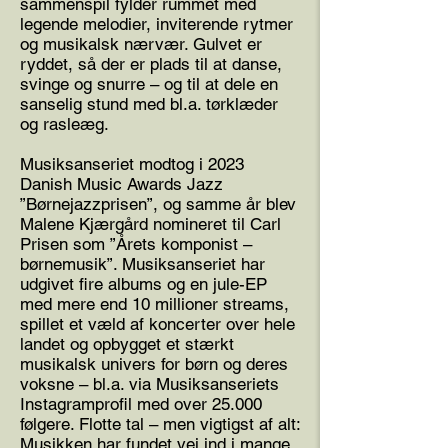
sammenspil fylder rummet med
legende melodier, inviterende rytmer
og musikalsk nærvær. Gulvet er
ryddet, så der er plads til at danse,
svinge og snurre – og til at dele en
sanselig stund med bl.a. tørklæder
og rasleæg.
Musiksanseriet modtog i 2023
Danish Music Awards Jazz
”Børnejazzprisen”, og samme år blev
Malene Kjærgård nomineret til Carl
Prisen som ”Årets komponist –
børnemusik”. Musiksanseriet har
udgivet fire albums og en jule-EP
med mere end 10 millioner streams,
spillet et væld af koncerter over hele
landet og opbygget et stærkt
musikalsk univers for børn og deres
voksne – bl.a. via Musiksanseriets
Instagramprofil med over 25.000
følgere. Flotte tal – men vigtigst af alt:
Musikken har fundet vej ind i mange