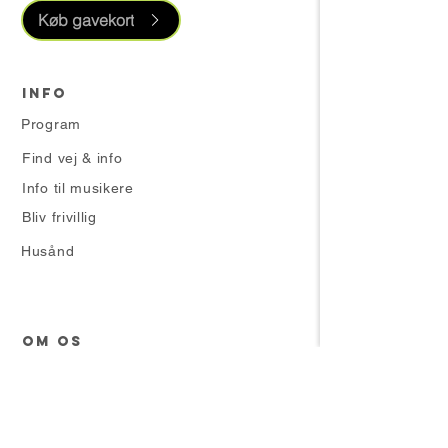
Køb gavekort
INFO
Program
Find vej & info
Info til musikere
Bliv frivillig
Husånd
OM OS
Mød teamet
Kunsten i Montmartre