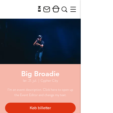
en
Big Broadie
lør. 21. jul.
  |  
Cypher City
I’m an event description. Click here to open up
the Event Editor and change my text.
Køb billetter