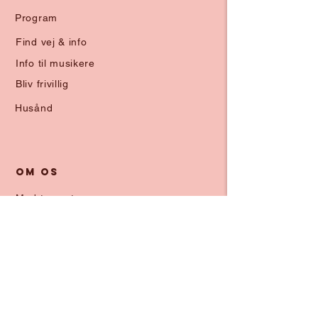
Program
Find vej & info
Info til musikere
Bliv frivillig
Husånd
OM OS
Mød teamet
Kunsten i Montmartre
Datapolitik
Mission
Støt Montmartre