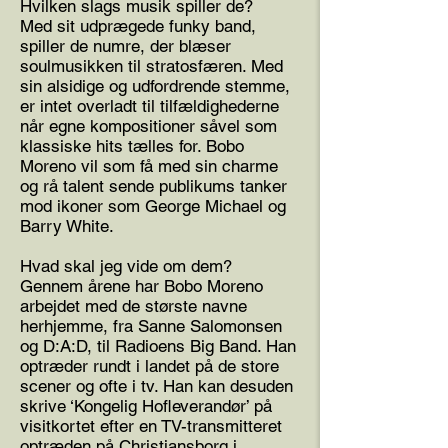
Hvilken slags musik spiller de?
Med sit udprægede funky band,
spiller de numre, der blæser
soulmusikken til stratosfæren. Med
sin alsidige og udfordrende stemme,
er intet overladt til tilfældighederne
når egne kompositioner såvel som
klassiske hits tælles for. Bobo
Moreno vil som få med sin charme
og rå talent sende publikums tanker
mod ikoner som George Michael og
Barry White.
Hvad skal jeg vide om dem?
Gennem årene har Bobo Moreno
arbejdet med de største navne
herhjemme, fra Sanne Salomonsen
og D:A:D, til Radioens Big Band. Han
optræder rundt i landet på de store
scener og ofte i tv. Han kan desuden
skrive ‘Kongelig Hofleverandør’ på
visitkortet efter en TV-transmitteret
optræden på Christiansborg i