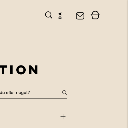
da
TION