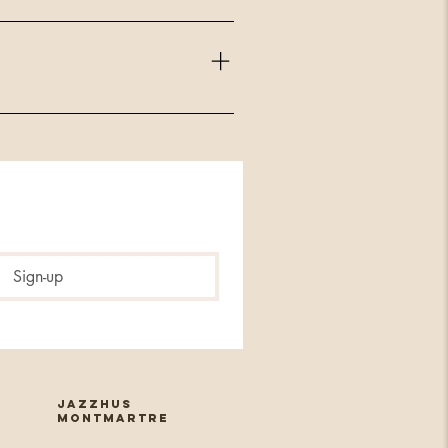
kke udskænkning af alkohol. Vi beder
n kan lide at være til en koncert i et
 Vi har en løs rampe til rådighed. Har
 vi for, at de er gjort klar, men husk
re har almindelig standard dørbredde og
indre at koncerten er udsolgt.
Sign-up
JAZZHUS
MONTMARTRE