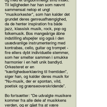
og med et ungdommeligt sind intakt.
Til lejligheden har han som nævnt
sammensat netop et ungt
"musikorkester", som han kalder det
grundet deres genreuafhængighed,
da de henter inspiration fra både
jazz, klassisk musik, rock, pop og
folkemusik. Bos mangeårige åbne
indstilling afspejler sig også i den
usædvanlige instrumentering med
kontrabas, cello, guitar og trompet -
fire ellers dybt individuelle stemmer,
som her smelter sammen i smukke
harmonier i en helt unik bandlyd.
Orkesteret er en
“kærlighedserklæring til fremtiden”,
siger han, og kalder deres musik for
“Nu-musik, der er spontan, vild,
poetisk og grænseoverskridende”.
Bo fortsætter: "De udvalgte musikere
kommer fra alle dele af musikkens
verden, og er gået fra at være