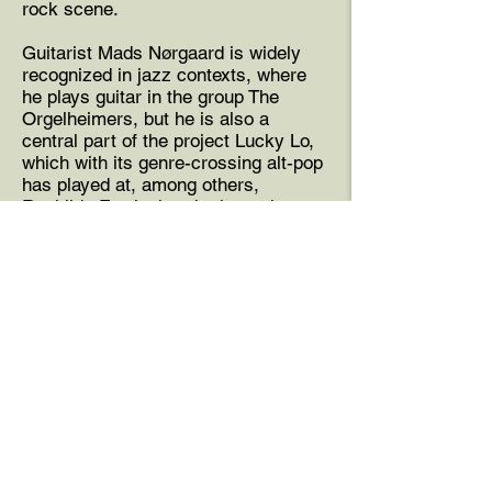
rock scene.
Guitarist Mads Nørgaard is widely
recognized in jazz contexts, where
he plays guitar in the group The
Orgelheimers, but he is also a
central part of the project Lucky Lo,
which with its genre-crossing alt-pop
has played at, among others,
Roskilde Festival and released to
great critical acclaim.
Date
Dato
Doors open
Pris