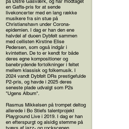
på Østre Gasværk, og har modtaget
en Gaffa-pris for at sende
livekoncerter med en lang række
musikere fra sin stue på
Christianshavn under Corona-
epidemien. I dag er han den ene
halvdel af duoen Dybfølt sammen
med cellisten Kirstine Elise
Pedersen, som også indgår i
kvintetten. De to er kendt for både
deres egne kompositioner og
banebrydende fortolkninger i feltet
mellem klassisk og folkemusik. I
2024 vandt Dybfølt DRs prestigefulde
P2-pris, og havde i 2025 deres
seneste plade udvalgt som P2s
"Ugens Album".
Rasmus Mikkelsen på trompet deltog
allerede i Bo Stiefs talentprojekt
Playground Live i 2019. I dag er han
en efterspurgt og alsidig stemme på
tværs af jazz- og rockscenen.