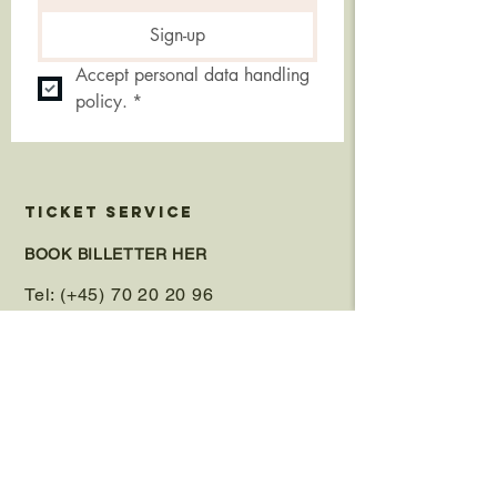
Sign-up
Accept personal data handling 
policy.
*
TICKET SERVICE
BOOK BILLETTER HER
Tel: (+45) 70 20 20 96
Service@billetten.dk
Telefontid:
Mandag, onsdag, torsdag
kl. 10-16.
Tirsdag og fredag
kl. 10-15.