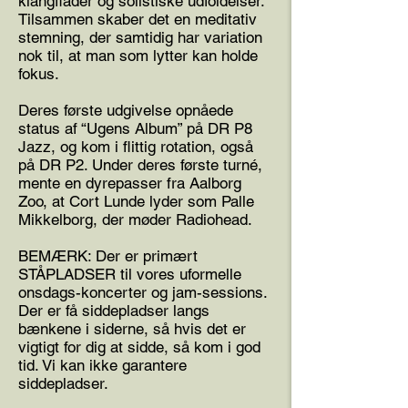
klangflader og solistiske udfoldelser.
Tilsammen skaber det en meditativ
stemning, der samtidig har variation
nok til, at man som lytter kan holde
fokus.
Deres første udgivelse opnåede
status af “Ugens Album” på DR P8
Jazz, og kom i flittig rotation, også
på DR P2. Under deres første turné,
mente en dyrepasser fra Aalborg
Zoo, at Cort Lunde lyder som Palle
Mikkelborg, der møder Radiohead.
BEMÆRK: Der er primært
STÅPLADSER til vores uformelle
onsdags-koncerter og jam-sessions.
Der er få siddepladser langs
bænkene i siderne, så hvis det er
vigtigt for dig at sidde, så kom i god
tid. Vi kan ikke garantere
siddepladser.